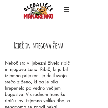
Ribič in njegova žena
Nekoč sta v ljubezni živela ribič
in njegova žena. Ribič, ki je bil
izjemno prijazen, je delil svojo
srečo z ženo, ki pa je bila
hrepenela po vedno večjem
bogastvu. V usodnem trenutku
ribič ulovi izjemno veliko ribo, a
nenadoma se zgodi nekaj