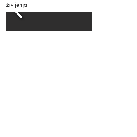
življenja.
Ribič in njegova žena - igrano lutkovna
predstava (lutke na palici)
Avtor: Brata Grimm
Nastopata: Matjaž Koman in Irena Leskovšek
Režija: Matjaž Koman
Besedilo: Irena Leskovšek
Glasba: Leon Leskovšek
Nazaj na predstave